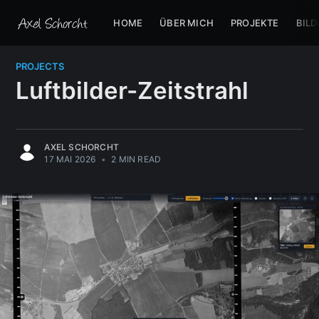
HOME
ÜBER MICH
PROJEKTE
BILD
PROJECTS
Luftbilder-Zeitstrahl
AXEL SCHORCHT
17 MAI 2026
•
2 MIN READ